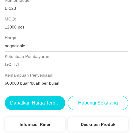
Nomor Model:
E-123
MOQ:
12000 pcs
Harga:
negociable
Ketentuan Pembayaran:
L/C, T/T
Kemampuan Penyediaan:
600000 buah/buah per bulan
Dapatkan Harga Terbaik
Hubungi Sekarang
Informasi Rinci
Deskripsi Produk