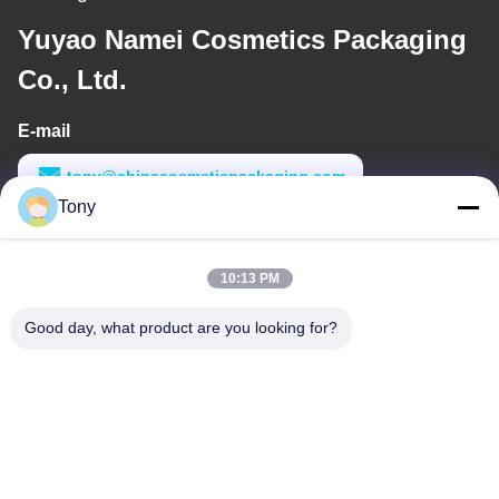
Yuyao Namei Cosmetics Packaging
Co., Ltd.
E-mail
tony@chinacosmeticpackaging.com
Tony
Waktu Kerja
8:00-17:00
10:13 PM
Alamat Kami
Good day, what product are you looking for?
Alamat
No.8 Xiadalu, Nijialu Village, Kota Simen, Kota Yuyao, Ningbo,
Cina
Telp
86--19012893906