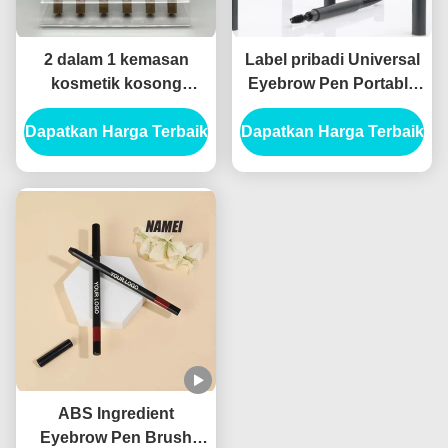
2 dalam 1 kemasan
Label pribadi Universal
kosmetik kosong
Eyebrow Pen Portable
Kontainer tabung alis
Brow Makeup Pen Tube
Dapatkan Harga Terbaik
kosong Kontainer
Dapatkan Harga Terbaik
Double Ended Eyebrow
tabung Eyeliner kosong
Pencil Custom Eyebrow
Pen Container
ABS Ingredient
Eyebrow Pen Brush