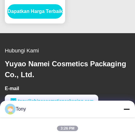
Applicator untuk Hasil
Dapatkan Harga Terbaik
Profesional
Hubungi Kami
Yuyao Namei Cosmetics Packaging
Co., Ltd.
E-mail
tony@chinacosmeticpackaging.com
Tony
Waktu Kerja
8:00-17:00
3:26 PM