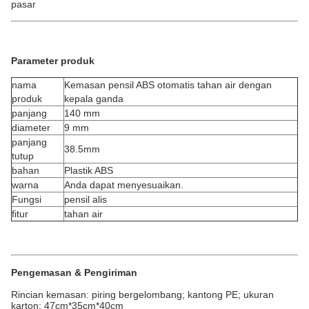
pasar
Parameter produk
nama
Kemasan pensil ABS otomatis tahan air dengan
produk
kepala ganda
panjang
140 mm
diameter
9 mm
panjang
38.5mm
tutup
bahan
Plastik ABS
warna
Anda dapat menyesuaikan.
Fungsi
pensil alis
fitur
tahan air
Pengemasan & Pengiriman
Rincian kemasan: piring bergelombang; kantong PE; ukuran
karton: 47cm*35cm*40cm