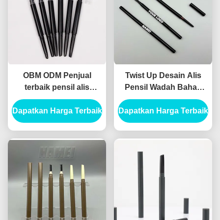
OBM ODM Penjual
Twist Up Desain Alis
terbaik pensil alis
Pensil Wadah Bahan
kosong yang ramping
ABS Formula Otomatis
Dapatkan Harga Terbaik
Kontainer Pensil alis
Dapatkan Harga Terbaik
kosong yang ramping