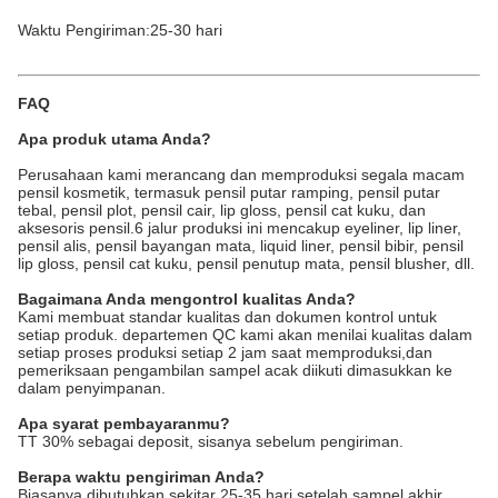
Waktu Pengiriman:25-30 hari
FAQ
Apa produk utama Anda?
Perusahaan kami merancang dan memproduksi segala macam
pensil kosmetik, termasuk pensil putar ramping, pensil putar
tebal, pensil plot, pensil cair, lip gloss, pensil cat kuku, dan
aksesoris pensil.6 jalur produksi ini mencakup eyeliner, lip liner,
pensil alis, pensil bayangan mata, liquid liner, pensil bibir, pensil
lip gloss, pensil cat kuku, pensil penutup mata, pensil blusher, dll.
Bagaimana Anda mengontrol kualitas Anda?
Kami membuat standar kualitas dan dokumen kontrol untuk
setiap produk. departemen QC kami akan menilai kualitas dalam
setiap proses produksi setiap 2 jam saat memproduksi,dan
pemeriksaan pengambilan sampel acak diikuti dimasukkan ke
dalam penyimpanan.
Apa syarat pembayaranmu?
TT 30% sebagai deposit, sisanya sebelum pengiriman.
Berapa waktu pengiriman Anda?
Biasanya dibutuhkan sekitar 25-35 hari setelah sampel akhir