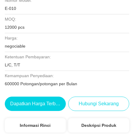
Nomor Model:
E-010
MOQ:
12000 pcs
Harga:
negociable
Ketentuan Pembayaran:
L/C, T/T
Kemampuan Penyediaan:
600000 Potongan/potongan per Bulan
Dapatkan Harga Terbaik
Hubungi Sekarang
Informasi Rinci
Deskripsi Produk