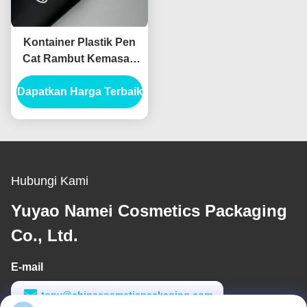
Kontainer Plastik Pen
Cat Rambut Kemasan
dengan Rotating Hair
Dapatkan Harga Terbaik
Stick dan Desain Logo
Khusus
Hubungi Kami
Yuyao Namei Cosmetics Packaging
Co., Ltd.
E-mail
tony@chinacosmeticpackaging.com