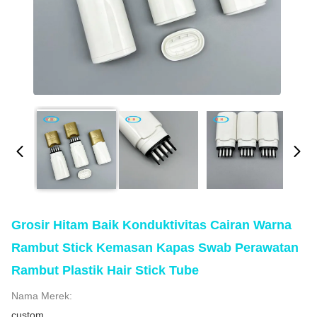
Grosir Hitam Baik Konduktivitas Cairan Warna
Rambut Stick Kemasan Kapas Swab Perawatan
Rambut Plastik Hair Stick Tube
Nama Merek:
custom