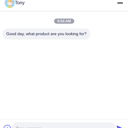
Tony
Waktu Kerja
8:00-17:00
9:54 AM
Alamat Kami
Good day, what product are you looking for?
Alamat
No.8 Xiadalu, Nijialu Village, Kota Simen, Kota Yuyao, Ningbo,
Cina
Telp
86--19012893906
Cina Kualitas Baik Kemasan Pensil Eyeliner Pemasok. Hak cipta
© -2026 Yuyao Namei Cosmetics Packaging Co., Ltd. Semua hak
dilindungi.