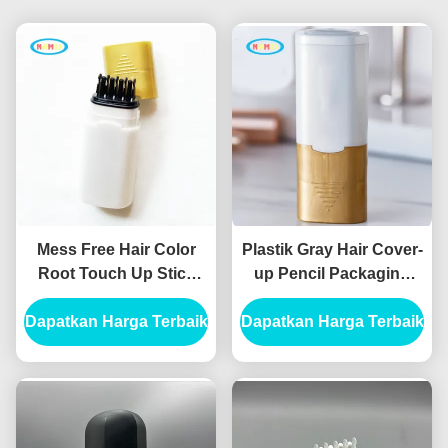
Mess Free Hair Color
Plastik Gray Hair Cover-
Root Touch Up Stick
up Pencil Packaging
Packaging Dengan
Touch Up Stick Hair
Dapatkan Harga Terbaik
Logo Kosong Black
Dapatkan Harga Terbaik
Color Untuk Warna
Hair Root Concealer
Rambut High
Tabung
Airtightness