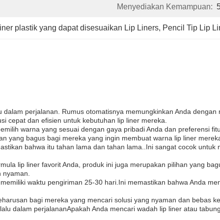
Menyediakan Kemampuan:
iner plastik yang dapat disesuaikan Lip Liners
, 
Pencil Tip Lip L
selalu dalam perjalanan. Rumus otomatisnya memungkinkan Anda dengan
 cepat dan efisien untuk kebutuhan lip liner mereka.
t memilih warna yang sesuai dengan gaya pribadi Anda dan preferensi
ihan yang bagus bagi mereka yang ingin membuat warna lip liner mereka
 memastikan bahwa itu tahan lama dan tahan lama..Ini sangat cocok unt
mula lip liner favorit Anda, produk ini juga merupakan pilihan yang b
an nyaman.
an memiliki waktu pengiriman 25-30 hari.Ini memastikan bahwa Anda 
 keharusan bagi mereka yang mencari solusi yang nyaman dan bebas ker
lalu dalam perjalananApakah Anda mencari wadah lip liner atau tabung 