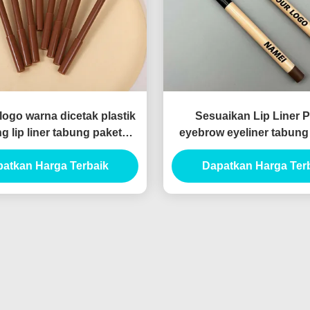
ogo warna dicetak plastik
Sesuaikan Lip Liner P
g lip liner tabung paket
eyebrow eyeliner tabun
h tipis lipliner tabung
sikat lip liner pensil wad
atkan Harga Terbaik
Dapatkan Harga Ter
chipper