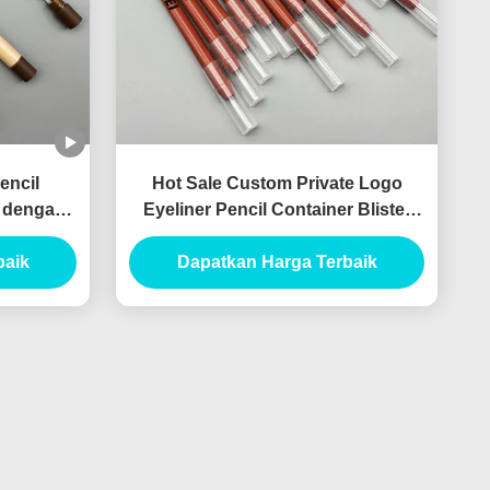
encil
Hot Sale Custom Private Logo
g dengan
Eyeliner Pencil Container Blister
ah dengan
pencil Slim Empty Lip Liner Tube
baik
Bahan yang dapat direncanakan
Dapatkan Harga Terbaik