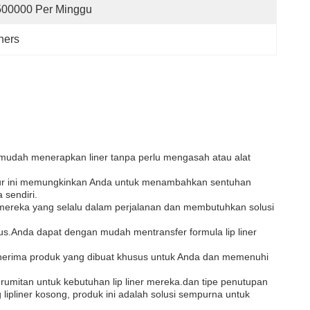
500000 Per Minggu
iners
 mudah menerapkan liner tanpa perlu mengasah atau alat
 fitur ini memungkinkan Anda untuk menambahkan sentuhan
 sendiri.
uk mereka yang selalu dalam perjalanan dan membutuhkan solusi
agus.Anda dapat dengan mudah mentransfer formula lip liner
menerima produk yang dibuat khusus untuk Anda dan memenuhi
umitan untuk kebutuhan lip liner mereka.dan tipe penutupan
lipliner kosong, produk ini adalah solusi sempurna untuk