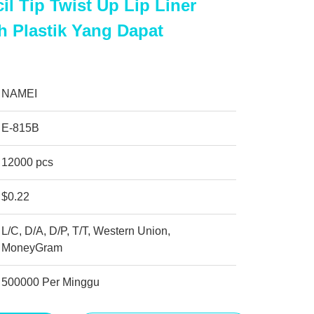
il Tip Twist Up Lip Liner
 Plastik Yang Dapat
NAMEI
E-815B
12000 pcs
$0.22
L/C, D/A, D/P, T/T, Western Union,
MoneyGram
500000 Per Minggu