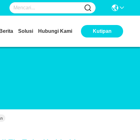
Berita
Solusi
Hubungi Kami
Kutipan
an