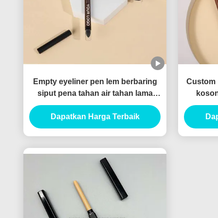
Empty eyeliner pen lem berbaring
Custom l
siput pena tahan air tahan lama
koson
kustom gel eyeliner pensil
wada
Dapatkan Harga Terbaik
Kontainer
Dap