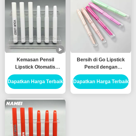
Kemasan Pensil
Bersih di Go Lipstick
Lipstick Otomatis
Pencil dengan
Dengan Bentuk Pensil
Dibangun di Applicator
Dapatkan Harga Terbaik
Dan Teknologi Buktinya
Dapatkan Harga Terbaik