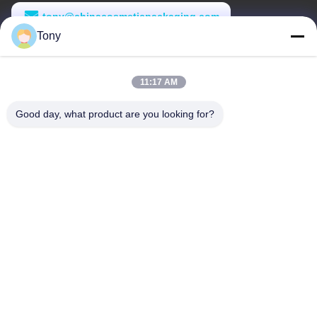
tony@chinacosmeticpackaging.com
Tony
Waktu Kerja
8:00-17:00
11:17 AM
Alamat Kami
Good day, what product are you looking for?
Alamat
No.8 Xiadalu, Nijialu Village, Kota Simen, Kota Yuyao, Ningbo,
Cina
Telp
86--19012893906
Cina Kualitas Baik Kemasan Pensil Eyeliner Pemasok. Hak cipta
© -2026 Yuyao Namei Cosmetics Packaging Co., Ltd. Semua hak