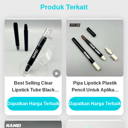
Produk Terkait
Best Selling Clear
Pipa Lipstick Plastik
Lipstick Tube Black
Pencil Untuk Aplikasi
Colorful Lipstick
yang Lama
Dapatkan Harga Terbaik
Packaging Container
Dapatkan Harga Terbaik
dengan Sikat