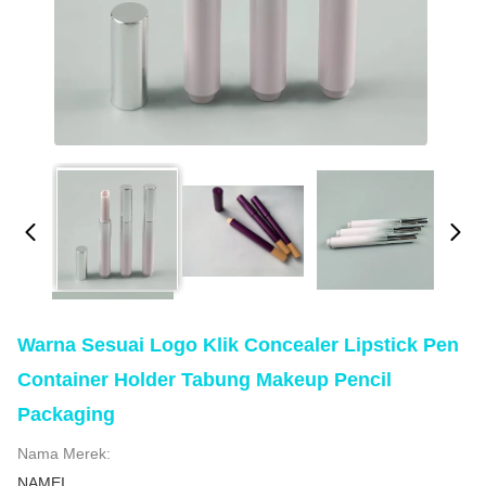
Warna Sesuai Logo Klik Concealer Lipstick Pen
Container Holder Tabung Makeup Pencil
Packaging
Nama Merek:
NAMEI