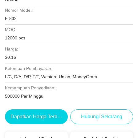
Nomor Model:
E-832
MOQ:
12000 pcs
Harga:
$0.16
Ketentuan Pembayaran:
L/C, D/A, D/P, T/T, Western Union, MoneyGram
Kemampuan Penyediaan:
500000 Per Minggu
Dapatkan Harga Terbaik
Hubungi Sekarang