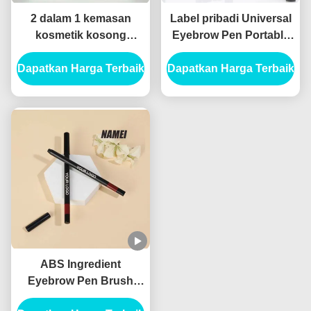
2 dalam 1 kemasan
Label pribadi Universal
kosmetik kosong
Eyebrow Pen Portable
Kontainer tabung alis
Brow Makeup Pen Tube
Dapatkan Harga Terbaik
kosong Kontainer
Dapatkan Harga Terbaik
Double Ended Eyebrow
tabung Eyeliner kosong
Pencil Custom Eyebrow
Pen Container
ABS Ingredient
Eyebrow Pen Brush
Applicator untuk Hasil