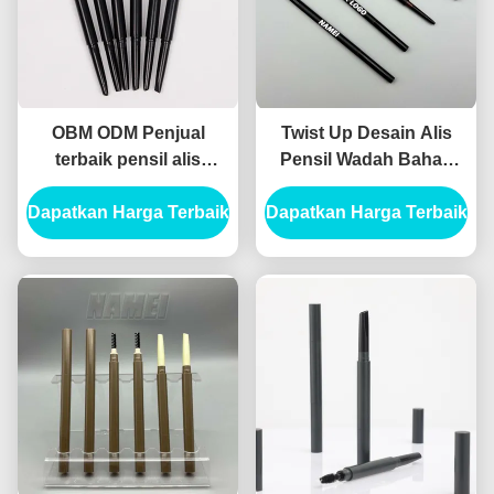
OBM ODM Penjual
Twist Up Desain Alis
terbaik pensil alis
Pensil Wadah Bahan
kosong yang ramping
ABS Formula Otomatis
Dapatkan Harga Terbaik
Kontainer Pensil alis
Dapatkan Harga Terbaik
kosong yang ramping