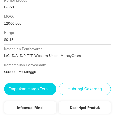
Nomor Model:
E-850
MOQ:
12000 pcs
Harga:
$0.18
Ketentuan Pembayaran:
L/C, D/A, D/P, T/T, Western Union, MoneyGram
Kemampuan Penyediaan:
500000 Per Minggu
Dapatkan Harga Terbaik
Hubungi Sekarang
Informasi Rinci
Deskripsi Produk