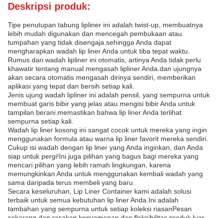
Deskripsi produk:
Tipe penutupan tabung lipliner ini adalah twist-up, membuatnya
lebih mudah digunakan dan mencegah pembukaan atau
tumpahan yang tidak disengaja.sehingga Anda dapat
mengharapkan wadah lip liner Anda untuk tiba tepat waktu.
Rumus dari wadah lipliner ini otomatis, artinya Anda tidak perlu
khawatir tentang manual mengasah lipliner Anda.dan ujungnya
akan secara otomatis mengasah dirinya sendiri, memberikan
aplikasi yang tepat dan bersih setiap kali.
Jenis ujung wadah lipliner ini adalah pensil, yang sempurna untuk
membuat garis bibir yang jelas atau mengisi bibir Anda untuk
tampilan berani.memastikan bahwa lip liner Anda terlihat
sempurna setiap kali.
Wadah lip liner kosong ini sangat cocok untuk mereka yang ingin
menggunakan formula atau warna lip liner favorit mereka sendiri.
Cukup isi wadah dengan lip liner yang Anda inginkan, dan Anda
siap untuk pergi!Ini juga pilihan yang bagus bagi mereka yang
mencari pilihan yang lebih ramah lingkungan, karena
memungkinkan Anda untuk menggunakan kembali wadah yang
sama daripada terus membeli yang baru.
Secara keseluruhan, Lip Liner Container kami adalah solusi
terbaik untuk semua kebutuhan lip liner Anda.Ini adalah
tambahan yang sempurna untuk setiap koleksi riasanPesan
sekarang dan rasakan kenyamanan dan fleksibilitas produk luar