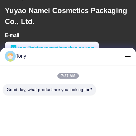
Yuyao Namei Cosmetics Packaging
Co., Ltd.
E-mail
tony@chinacosmeticpackaging.com
Tony
Waktu Kerja
8:00-17:00
7:37 AM
Alamat Kami
Good day, what product are you looking for?
Alamat
No.8 Xiadalu, Nijialu Village, Kota Simen, Kota Yuyao, Ningbo,
Cina
Telp
86--19012893906