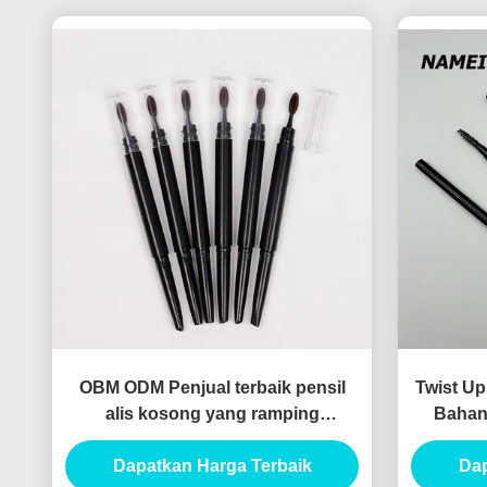
OBM ODM Penjual terbaik pensil
Twist Up
alis kosong yang ramping
Bahan
Kontainer Pensil alis kosong yang
Dapatkan Harga Terbaik
ramping
Dap