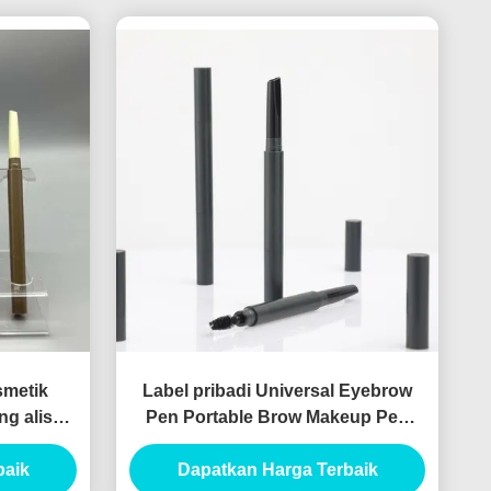
smetik
Label pribadi Universal Eyebrow
g alis
Pen Portable Brow Makeup Pen
 Eyeliner
Tube Double Ended Eyebrow
baik
Pencil Custom Eyebrow Pen
Dapatkan Harga Terbaik