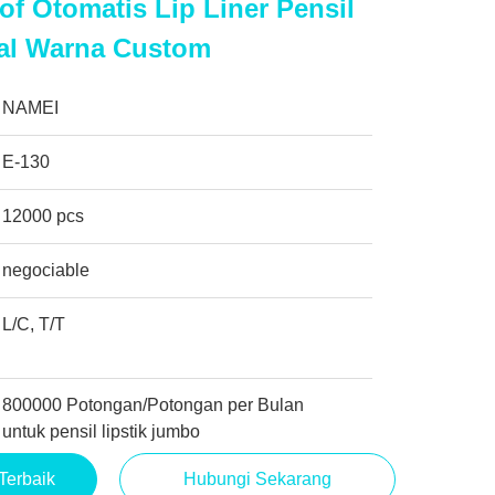
f Otomatis Lip Liner Pensil
al Warna Custom
NAMEI
E-130
12000 pcs
negociable
L/C, T/T
800000 Potongan/Potongan per Bulan
untuk pensil lipstik jumbo
Terbaik
Hubungi Sekarang