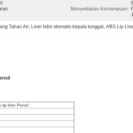
l 
ran 
Menyediakan Kemampuan:
P
yang Tahan Air
, 
Liner bibir otomatis kepala tunggal
, 
ABS Lip Lin
ensil
lip liner Pensil