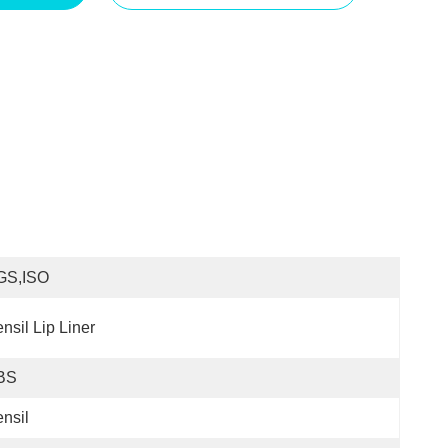
GS,ISO
nsil Lip Liner
BS
nsil