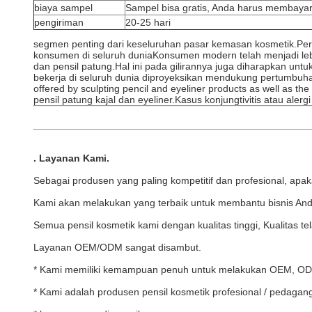
biaya sampel
Sampel bisa gratis, Anda harus membayar
pengiriman
20-25 hari
segmen penting dari keseluruhan pasar kemasan kosmetik.Per
konsumen di seluruh duniaKonsumen modern telah menjadi leb
dan pensil patung.Hal ini pada gilirannya juga diharapkan u
bekerja di seluruh dunia diproyeksikan mendukung pertumbuhan
offered by sculpting pencil and eyeliner products as well as t
pensil patung kajal dan eyeliner.Kasus konjungtivitis atau ale
.
Layanan Kami
.
Sebagai produsen yang paling kompetitif dan profesional, apa
Kami akan melakukan yang terbaik untuk membantu bisnis And
Semua pensil kosmetik kami dengan kualitas tinggi, Kualitas t
Layanan OEM/ODM sangat disambut.
* Kami memiliki kemampuan penuh untuk melakukan OEM, ODM
* Kami adalah produsen pensil kosmetik profesional / pedagan