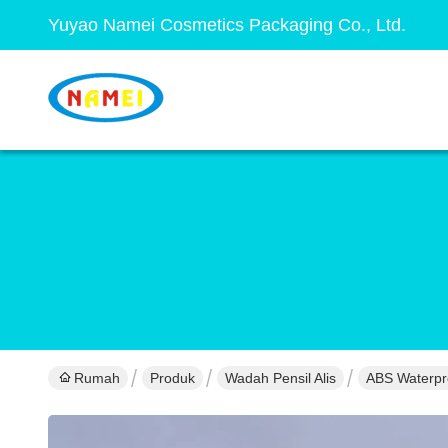
Yuyao Namei Cosmetics Packaging Co., Ltd.
Rumah
Produk
Wadah Pensil Alis
ABS Waterpro