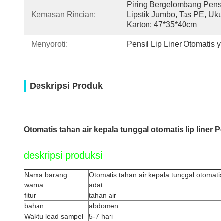
Piring Bergelombang Pensi
Kemasan Rincian:
Lipstik Jumbo, Tas PE, Uku
Karton: 47*35*40cm
Menyoroti:
Pensil Lip Liner Otomatis 
Deskripsi Produk
Otomatis tahan air kepala tunggal otomatis lip liner P
deskripsi produksi
Nama barang
Otomatis tahan air kepala tunggal otomatis 
warna
adat
fitur
tahan air
bahan
abdomen
Waktu lead sampel
5-7 hari