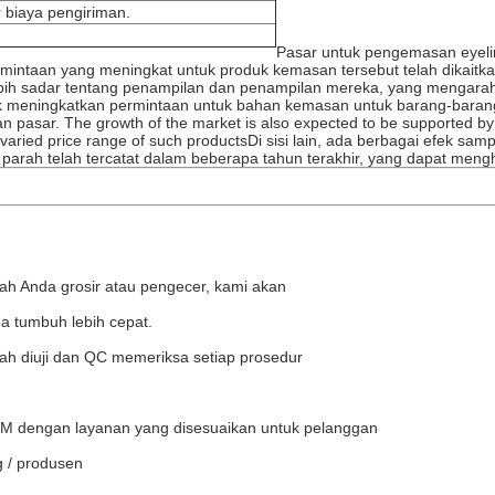
 biaya pengiriman.
Pasar untuk pengemasan eyelin
mintaan yang meningkat untuk produk kemasan tersebut telah dikaitk
ih sadar tentang penampilan dan penampilan mereka, yang mengarah p
ntuk meningkatkan permintaan untuk bahan kemasan untuk barang-baran
 pasar. The growth of the market is also expected to be supported by 
he varied price range of such productsDi sisi lain, ada berbagai efek s
rgi parah telah tercatat dalam beberapa tahun terakhir, yang dapat me
kah Anda grosir atau pengecer, kami akan
a tumbuh lebih cepat.
elah diuji dan QC memeriksa setiap prosedur
 dengan layanan yang disesuaikan untuk pelanggan
g / produsen