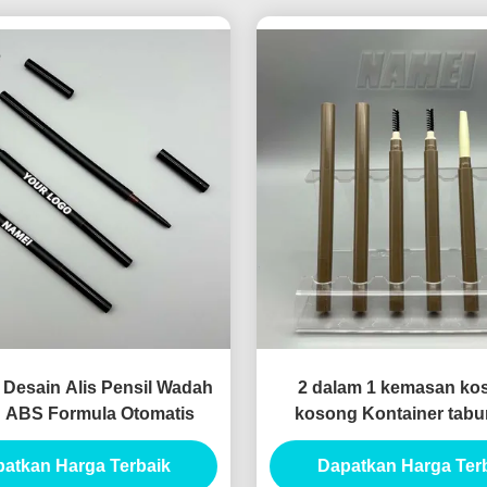
 Desain Alis Pensil Wadah
2 dalam 1 kemasan ko
 ABS Formula Otomatis
kosong Kontainer tabun
kosong Kontainer tabung
atkan Harga Terbaik
Dapatkan Harga Ter
kosong