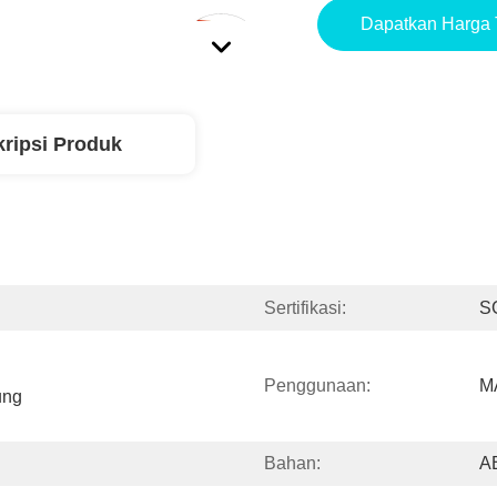
Dapatkan Harga 
ripsi Produk
Sertifikasi:
S
Penggunaan:
M
ng 
Bahan:
A