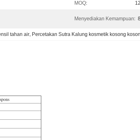
MOQ:
1
Menyediakan Kemampuan:
sil tahan air
, 
Percetakan Sutra Kalung kosmetik kosong koso
 spons