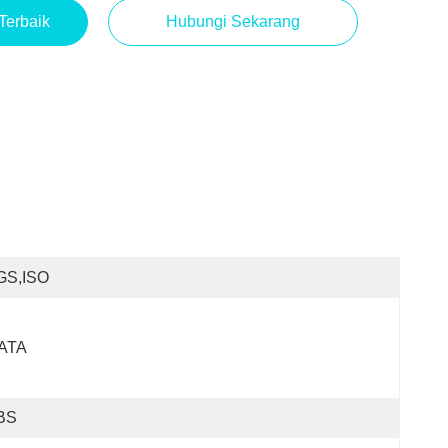
Terbaik
Hubungi Sekarang
GS,ISO
ATA
BS