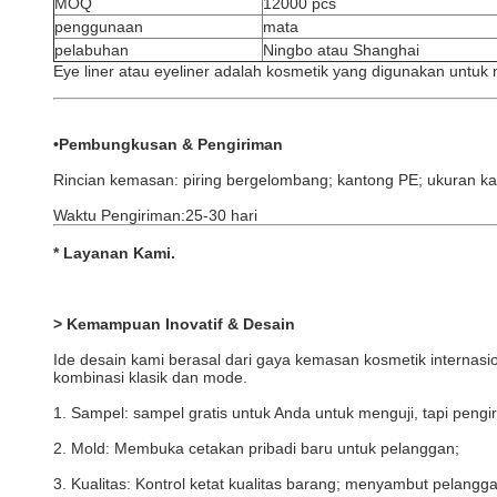
MOQ
12000 pcs
penggunaan
mata
pelabuhan
Ningbo atau Shanghai
Eye liner atau eyeliner adalah kosmetik yang digunakan untuk 
•Pembungkusan & Pengiriman
Rincian kemasan: piring bergelombang; kantong PE; ukuran 
Waktu Pengiriman:25-30 hari
*
Layanan Kami
.
> Kemampuan Inovatif & Desain
Ide desain kami berasal dari gaya kemasan kosmetik internasi
kombinasi klasik dan mode.
1. Sampel: sampel gratis untuk Anda untuk menguji, tapi pen
2. Mold: Membuka cetakan pribadi baru untuk pelanggan;
3. Kualitas: Kontrol ketat kualitas barang; menyambut pelang