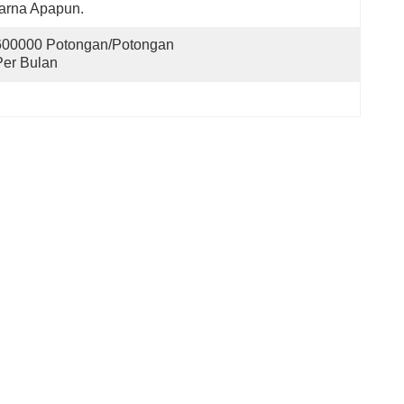
arna Apapun.
600000 Potongan/potongan 
Per Bulan