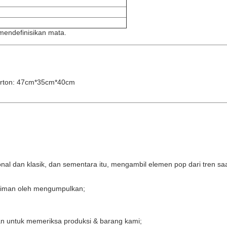
mendefinisikan mata.
karton: 47cm*35cm*40cm
onal dan klasik, dan sementara itu, mengambil elemen pop dari tren sa
giriman oleh mengumpulkan;
gan untuk memeriksa produksi & barang kami;