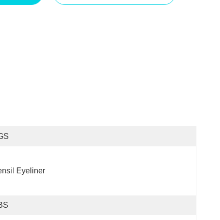
GS
nsil Eyeliner
BS