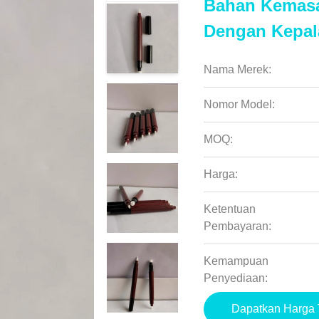
Bahan Kemasan
Dengan Kepal
Nama Merek:
Nomor Model:
MOQ:
Harga:
Ketentuan
Pembayaran:
Kemampuan
Penyediaan:
Dapatkan Harga 