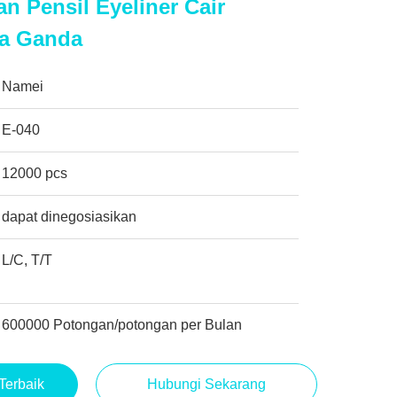
 Pensil Eyeliner Cair
a Ganda
Namei
E-040
12000 pcs
dapat dinegosiasikan
L/C, T/T
600000 Potongan/potongan per Bulan
Terbaik
Hubungi Sekarang