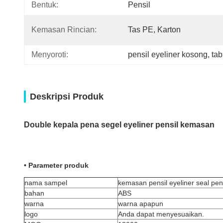
Bentuk:
Pensil
Kemasan Rincian:
Tas PE, Karton
Menyoroti:
pensil eyeliner kosong
, 
tab
Deskripsi Produk
Double kepala pena segel eyeliner pensil kemasan
• Parameter produk
nama sampel
kemasan pensil eyeliner seal pen
bahan
ABS
warna
warna apapun
logo
Anda dapat menyesuaikan.