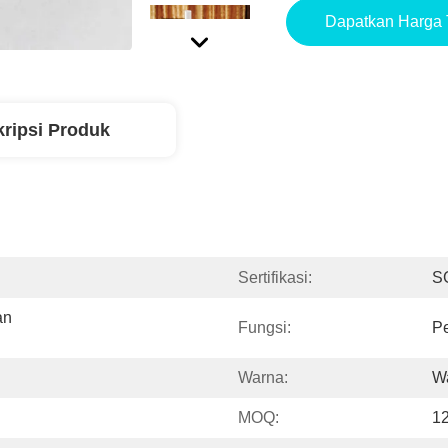
Dapatkan Harga 
ripsi Produk
Sertifikasi:
S
n 
Fungsi:
Pe
Warna:
W
MOQ:
1