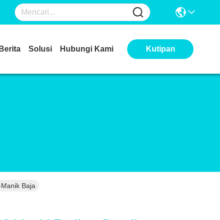
Berita
Solusi
Hubungi Kami
Kutipan
-Manik Baja