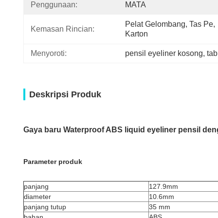
Penggunaan:
MATA
Pelat Gelombang, Tas Pe, 
Kemasan Rincian:
Karton
Menyoroti:
pensil eyeliner kosong
, 
tab
Deskripsi Produk
Gaya baru Waterproof ABS liquid eyeliner pensil de
Parameter produk
panjang
127.9mm
diameter
10.6mm
panjang tutup
35 mm
bahan
ABS