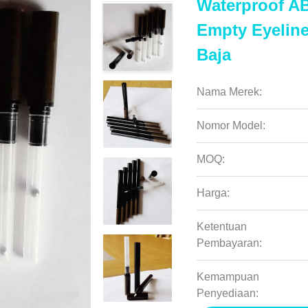
Waterproof AB
Empty Eyeline
Baja
Nama Merek:
Nomor Model:
MOQ:
Harga:
Ketentuan
Pembayaran:
Kemampuan
Penyediaan: