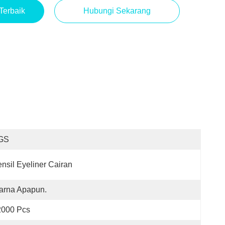
Terbaik
Hubungi Sekarang
GS
nsil Eyeliner Cairan
arna Apapun.
2000 Pcs