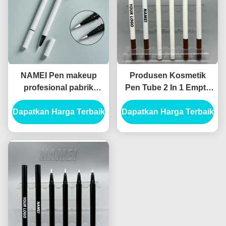
NAMEI Pen makeup
Produsen Kosmetik
profesional pabrik
Pen Tube 2 In 1 Empty
tabung eyeliner merah
Makeup Packaging
Dapatkan Harga Terbaik
muda Custom tabung
Dapatkan Harga Terbaik
Murah Liquid Eyeliner
eyeliner kosong
Pencil Tube
Rocking manik cairan
eyeliner packagi