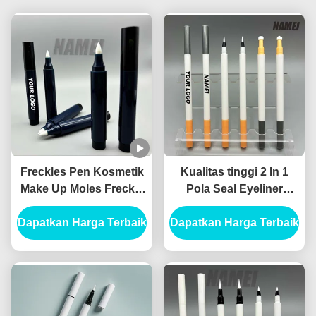
Freckles Pen Kosmetik
Kualitas tinggi 2 In 1
Make Up Moles Freckle
Pola Seal Eyeliner
Pen Custom Logo OEM
Eyeliner Cairan Eyeliner
Dapatkan Harga Terbaik
Grosir Freckle Pen
Dapatkan Harga Terbaik
Kosmetik Eyeliner
Container
Kemasan Canthus
Marker