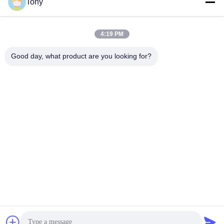
Tony
Waktu Kerja
8:00-17:00
4:19 PM
Alamat Kami
Good day, what product are you looking for?
Alamat
No.8 Xiadalu, Nijialu Village, Kota Simen, Kota Yuyao, Ningbo,
Cina
Telp
86--19012893906
Cina Kualitas Baik Kemasan Pensil Eyeliner Pemasok. Hak cipta
© -2026 Yuyao Namei Cosmetics Packaging Co., Ltd. Semua hak
dilindungi.
Kebijakan Privasi
|
Sitemap