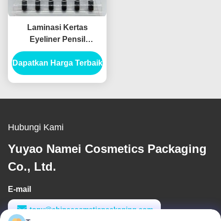
Laminasi Kertas
Eyeliner Pensil
Container Kemasan
Dapatkan Harga Terbaik
Tabung Eyeliner
Tabung Injeksi Blow
Hubungi Kami
Yuyao Namei Cosmetics Packaging
Co., Ltd.
E-mail
tony@chinacosmeticpackaging.com