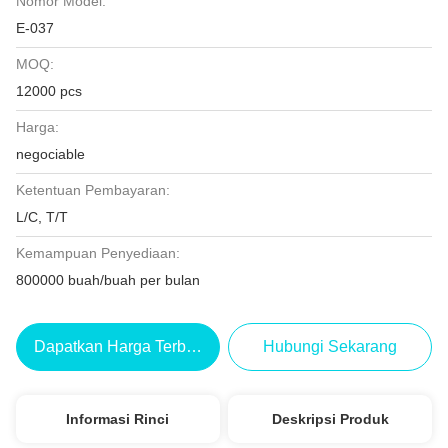
Nomor Model:
E-037
MOQ:
12000 pcs
Harga:
negociable
Ketentuan Pembayaran:
L/C, T/T
Kemampuan Penyediaan:
800000 buah/buah per bulan
Dapatkan Harga Terbaik
Hubungi Sekarang
Informasi Rinci
Deskripsi Produk