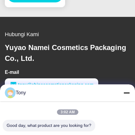
Tabung Injeksi Blow
Hubungi Kami
Yuyao Namei Cosmetics Packaging
Co., Ltd.
E-mail
tony@chinacosmeticpackaging.com
Tony
Waktu Kerja
8:00-17:00
3:02 AM
Alamat Kami
Good day, what product are you looking for?
Alamat