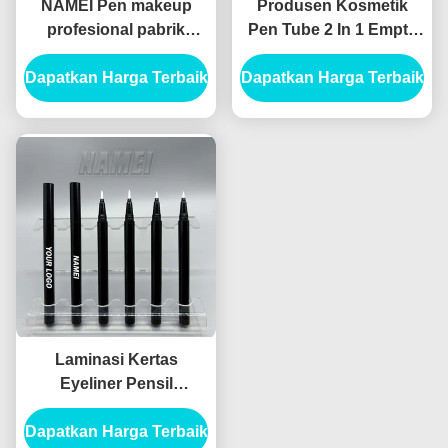
NAMEI Pen makeup
Produsen Kosmetik
profesional pabrik
Pen Tube 2 In 1 Empty
tabung eyeliner merah
Makeup Packaging
Dapatkan Harga Terbaik
muda Custom tabung
Dapatkan Harga Terbaik
Murah Liquid Eyeliner
eyeliner kosong
Pencil Tube
Rocking manik cairan
eyeliner packagi
Laminasi Kertas
Eyeliner Pensil
Container Kemasan
Dapatkan Harga Terbaik
Tabung Eyeliner