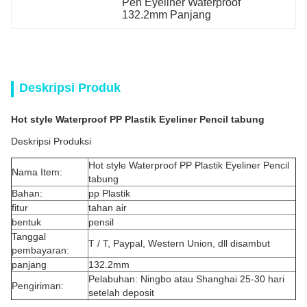
Pen Eyeliner Waterproof 
132.2mm Panjang
Deskripsi Produk
Hot style Waterproof PP Plastik Eyeliner Pencil tabung
Deskripsi Produksi
Hot style Waterproof PP Plastik Eyeliner Pencil
Nama Item:
tabung
Bahan:
pp Plastik
fitur
tahan air
bentuk
pensil
Tanggal
T / T, Paypal, Western Union, dll disambut
pembayaran:
panjang
132.2mm
Pelabuhan: Ningbo atau Shanghai 25-30 hari
Pengiriman:
setelah deposit