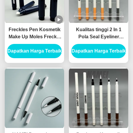
Freckles Pen Kosmetik
Kualitas tinggi 2 In 1
Make Up Moles Freckle
Pola Seal Eyeliner
Pen Custom Logo OEM
Eyeliner Cairan Eyeliner
Dapatkan Harga Terbaik
Grosir Freckle Pen
Dapatkan Harga Terbaik
Kosmetik Eyeliner
Container
Kemasan Canthus
Marker