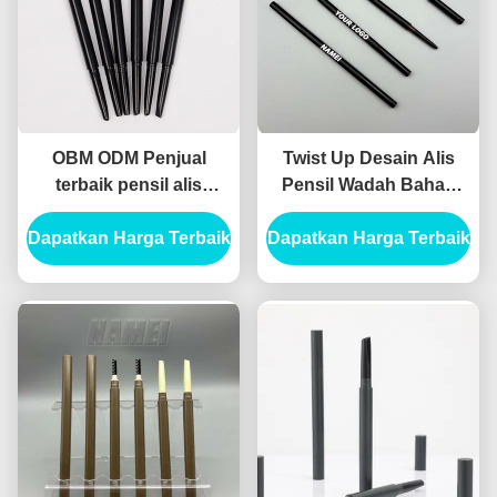
OBM ODM Penjual
Twist Up Desain Alis
terbaik pensil alis
Pensil Wadah Bahan
kosong yang ramping
ABS Formula Otomatis
Dapatkan Harga Terbaik
Kontainer Pensil alis
Dapatkan Harga Terbaik
kosong yang ramping