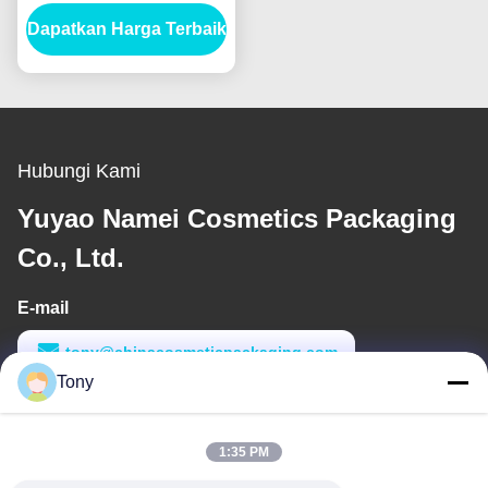
Applicator untuk Hasil
Dapatkan Harga Terbaik
Profesional
Hubungi Kami
Yuyao Namei Cosmetics Packaging
Co., Ltd.
E-mail
tony@chinacosmeticpackaging.com
Tony
Waktu Kerja
8:00-17:00
1:35 PM
Alamat Kami