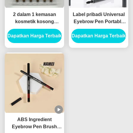
2 dalam 1 kemasan
Label pribadi Universal
kosmetik kosong
Eyebrow Pen Portable
Kontainer tabung alis
Brow Makeup Pen Tube
Dapatkan Harga Terbaik
kosong Kontainer
Dapatkan Harga Terbaik
Double Ended Eyebrow
tabung Eyeliner kosong
Pencil Custom Eyebrow
Pen Container
ABS Ingredient
Eyebrow Pen Brush