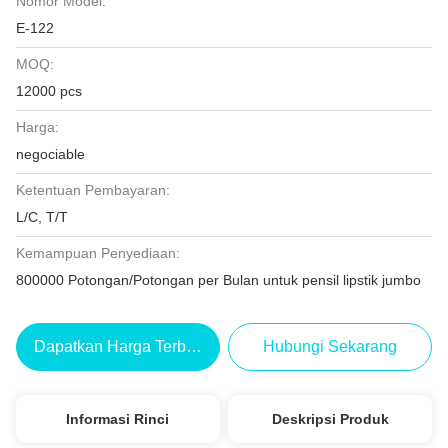
Nomor Model:
E-122
MOQ:
12000 pcs
Harga:
negociable
Ketentuan Pembayaran:
L/C, T/T
Kemampuan Penyediaan:
800000 Potongan/Potongan per Bulan untuk pensil lipstik jumbo
Dapatkan Harga Terbaik
Hubungi Sekarang
Informasi Rinci
Deskripsi Produk