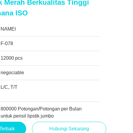
ck Merah Berkualitas Tinggi
hana ISO
NAMEI
F-078
12000 pcs
negociable
L/C, T/T
800000 Potongan/Potongan per Bulan
untuk pensil lipstik jumbo
Terbaik
Hubungi Sekarang