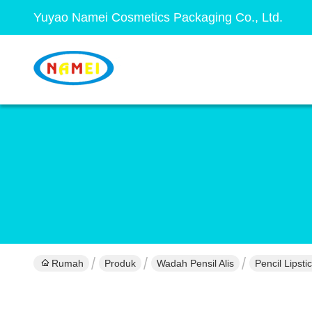
Yuyao Namei Cosmetics Packaging Co., Ltd.
Rumah
Produk
Wadah Pensil Alis
Pencil Lipst