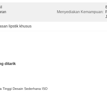
l 
ran 
Menyediakan Kemampuan:
P
san lipstik khusus
g ditarik
ma Tinggi Desain Sederhana ISO