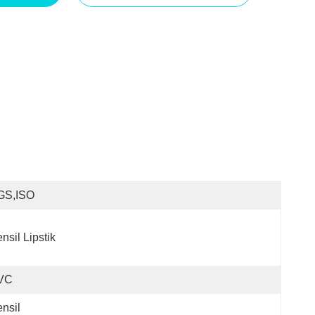
GS,ISO
nsil Lipstik
VC
nsil