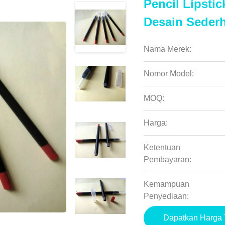
Pencil Lipsti
Desain Seder
Nama Merek:
Nomor Model:
MOQ:
Harga:
Ketentuan
Pembayaran:
Kemampuan
Penyediaan:
Dapatkan Harga 