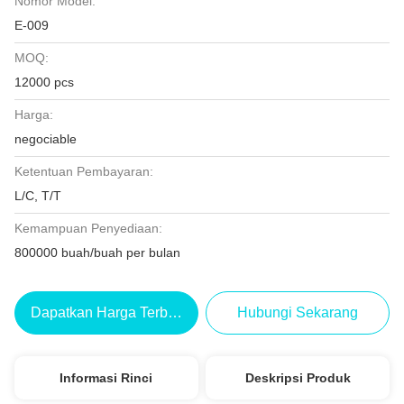
Nomor Model:
E-009
MOQ:
12000 pcs
Harga:
negociable
Ketentuan Pembayaran:
L/C, T/T
Kemampuan Penyediaan:
800000 buah/buah per bulan
Dapatkan Harga Terbaik
Hubungi Sekarang
Informasi Rinci
Deskripsi Produk