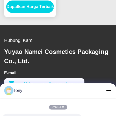
Applicator untuk Hasil
Dapatkan Harga Terbaik
Profesional
Hubungi Kami
Yuyao Namei Cosmetics Packaging
Co., Ltd.
E-mail
tony@chinacosmeticpackaging.com
Tony
Waktu Kerja
8:00-17:00
7:48 AM
Alamat Kami