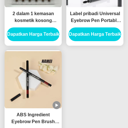
2 dalam 1 kemasan
Label pribadi Universal
kosmetik kosong
Eyebrow Pen Portable
Kontainer tabung alis
Brow Makeup Pen Tube
Dapatkan Harga Terbaik
kosong Kontainer
Dapatkan Harga Terbaik
Double Ended Eyebrow
tabung Eyeliner kosong
Pencil Custom Eyebrow
Pen Container
ABS Ingredient
Eyebrow Pen Brush